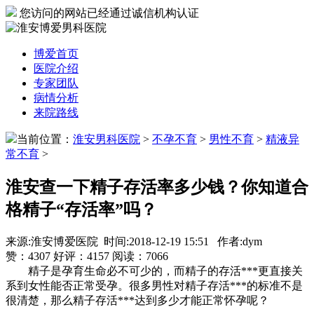
您访问的网站已经通过诚信机构认证
博爱首页
医院介绍
专家团队
病情分析
来院路线
当前位置：
淮安男科医院
>
不孕不育
>
男性不育
>
精液异
常不育
>
淮安查一下精子存活率多少钱？你知道合
格精子“存活率”吗？
来源:淮安博爱医院 时间:2018-12-19 15:51 作者:dym
赞：
4307
好评：
4157
阅读：
7066
精子是孕育生命必不可少的，而精子的存活***更直接关
系到女性能否正常受孕。很多男性对精子存活***的标准不是
很清楚，那么精子存活***达到多少才能正常怀孕呢？