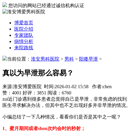
您访问的网站已经通过诚信机构认证
博爱首页
医院介绍
专家团队
病情分析
来院路线
当前位置：
淮安男科医院
>
男科
>
阳痿早泄
>
真以为早泄那么容易？
来源:淮安博爱医院 时间:2026-01-02 15:58 作者:chen
赞：
4001
好评：
3851
阅读：
6760
zui近门诊遇到很多患者总觉得自己是早泄，非常焦虑的找到
医生寻求解决办法，但其中也不乏出现好多并非早泄的情况。
小编总结了一下几种情况，看看你们是否是其中之一呢？
1、蜜月期间或者shou次约会时的秒射；