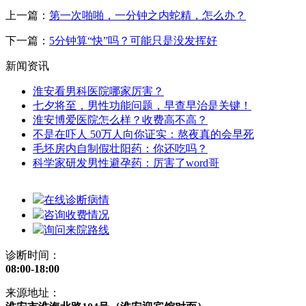
上一篇：
第一次啪啪，一分钟之内蛇精，怎么办？
下一篇：
5分钟算“快”吗？可能只是没发挥好
新闻资讯
淮安看男科医院哪家厉害？
七夕将至，男性功能问题，早查早治是关键！
淮安博爱医院怎么样？收费高不高？
不是在吓人 50万人向你证实：熬夜真的会早死
毛坯房内自制假壮阳药：你还吃吗？
科学家研发男性避孕药：厉害了word哥
在线诊断病情
咨询收费情况
询问来院路线
诊断时间：
08:00-18:00
来源地址：