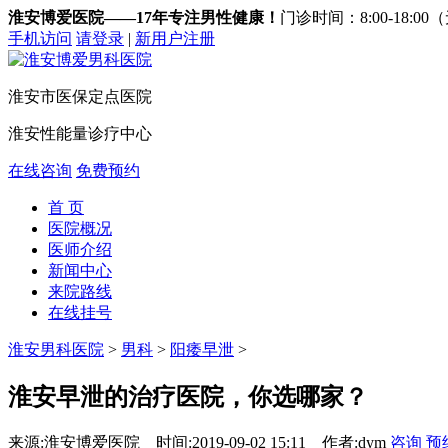
淮安博爱医院——17年专注男性健康！
门诊时间：8:00-18:0
手机访问
请登录
|
新用户注册
淮安市医保定点医院
淮安性能量诊疗中心
在线咨询
免费预约
首 页
医院概况
医师介绍
新闻中心
来院路线
在线挂号
淮安男科医院
>
男科
>
阳痿早泄
>
淮安早泄的治疗医院，你选哪家？
来源:淮安博爱医院
时间:2019-09-02 15:11
作者:dym
咨询
预