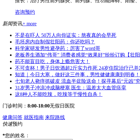
擅长：
治疗男性前列腺炎、前列腺、性功能障碍、阳痿、早
咨询
预约
新闻
资讯
+ more
不是在吓人 50万人向你证实：熬夜真的会早死
毛坯房内自制假壮阳药：你还吃吗？
科学家研发男性避孕药：厉害了word哥
老板养生酒加“伟哥” 消费者感觉“效果好”纷纷订购【壮
药不能盲目吃，身体上瘾危害大！
不可贪杯！男子日饮酒超2斤实力作死 24岁住院治疗已并
知道｜今日大寒，做好这三件事，男性健健康康到明春！
七旬老人挠痒抓破皮 流血半盆险送命！探寻幕后“元凶”
31岁男子冲凉冲成脑梗塞 医生：温差太大血管痉挛
这8种人不能吃辣，吃辣等于慢性自杀！
门诊时间：
8:00-18:00
无假日医院
健康问答
就医指南
来院路线
快速
预约
*
您的姓名：