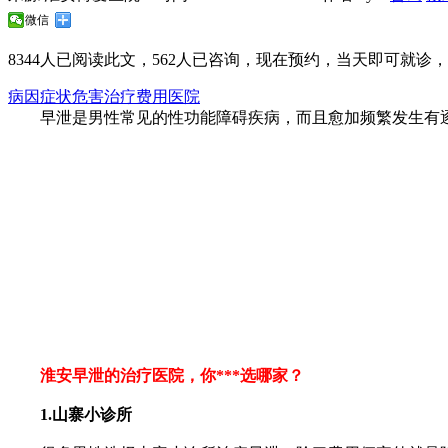
微信
8344
人已阅读此文，
562
人已咨询，现在预约，当天即可就诊，无
病因
症状
危害
治疗
费用
医院
早泄是男性常见的性功能障碍疾病，而且愈加频繁发生有逐
淮安早泄的治疗医院，你***选哪家？
1.山寨小诊所