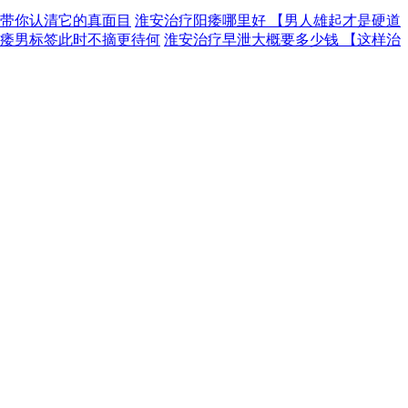
【带你认清它的真面目
淮安治疗阳痿哪里好 【男人雄起才是硬道
【痿男标签此时不摘更待何
淮安治疗早泄大概要多少钱 【这样治