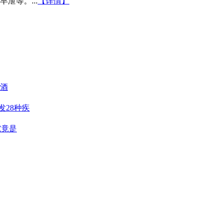
泄等。...
【详情】
阳酒
发28种疾
究竟是