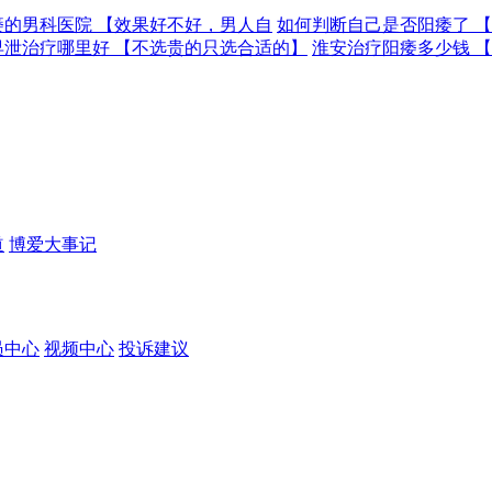
痿的男科医院 【效果好不好，男人自
如何判断自己是否阳痿了 
早泄治疗哪里好 【不选贵的只选合适的】
淮安治疗阳痿多少钱 
道
博爱大事记
员中心
视频中心
投诉建议