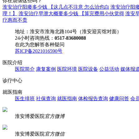
你在
烦恼
这些吗？
淮安治疗阳痿多少钱 【这几点不注意 怎么治也白
淮安治疗阳
理！】
淮安治疗早泄大概要多少钱 【算完费用小伙觉得
淮安
疗惠而不贵
地址：淮安市淮海北路104号（淮安迎宾馆对面）
24小时咨询热线：
0517-83680088
在此为您解答各种疑问
苏ICP备2021016590号
医院介绍
医院简介
康复案例
医院环境
医院设备
公益活动
媒体报
诊疗中心
就医指南
医生排班
社保查询
就医指南
体检报告查询
健康问答
会
淮安博爱医院
官方微博
淮安博爱医院
官方微信