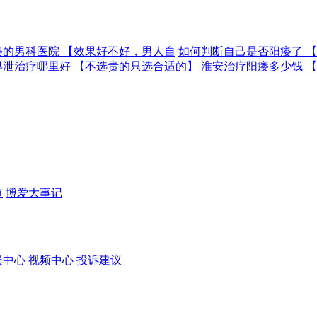
痿的男科医院 【效果好不好，男人自
如何判断自己是否阳痿了 
早泄治疗哪里好 【不选贵的只选合适的】
淮安治疗阳痿多少钱 
道
博爱大事记
员中心
视频中心
投诉建议