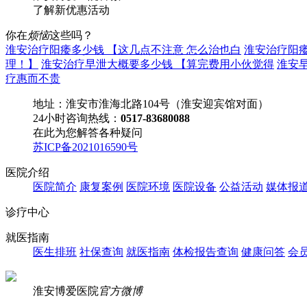
了解
新优惠活动
你在
烦恼
这些吗？
淮安治疗阳痿多少钱 【这几点不注意 怎么治也白
淮安治疗阳
理！】
淮安治疗早泄大概要多少钱 【算完费用小伙觉得
淮安
疗惠而不贵
地址：淮安市淮海北路104号（淮安迎宾馆对面）
24小时咨询热线：
0517-83680088
在此为您解答各种疑问
苏ICP备2021016590号
医院介绍
医院简介
康复案例
医院环境
医院设备
公益活动
媒体报
诊疗中心
就医指南
医生排班
社保查询
就医指南
体检报告查询
健康问答
会
淮安博爱医院
官方微博