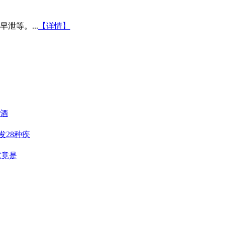
泄等。...
【详情】
阳酒
发28种疾
究竟是