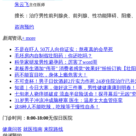
朱云飞
主任医师
擅长：
治疗男性前列腺炎、前列腺、性功能障碍、阳痿、早
咨询
预约
新闻
资讯
+ more
不是在吓人 50万人向你证实：熬夜真的会早死
毛坯房内自制假壮阳药：你还吃吗？
科学家研发男性避孕药：厉害了word哥
老板养生酒加“伟哥” 消费者感觉“效果好”纷纷订购【壮
药不能盲目吃，身体上瘾危害大！
不可贪杯！男子日饮酒超2斤实力作死 24岁住院治疗已并
知道｜今日大寒，做好这三件事，男性健健康康到明春！
七旬老人挠痒抓破皮 流血半盆险送命！探寻幕后“元凶”
31岁男子冲凉冲成脑梗塞 医生：温差太大血管痉挛
这8种人不能吃辣，吃辣等于慢性自杀！
门诊时间：
8:00-18:00
无假日医院
健康问答
就医指南
来院路线
快速
预约