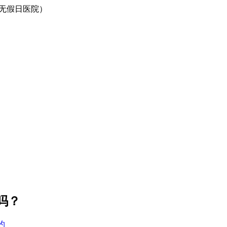
0（无假日医院）
吗？
约