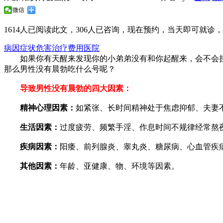
微信
1614
人已阅读此文，
306
人已咨询，现在预约，当天即可就诊，无
病因
症状
危害
治疗
费用
医院
如果你有天醒来发现你的小弟弟没有和你起醒来，会不会担
那么男性没有晨勃吃什么号呢？
导致男性没有晨勃的四大因素：
精神心理因素：
如紧张、长时间精神处于焦虑抑郁、夫妻
生活因素：
过度疲劳、频繁手淫、作息时间不规律经常熬
疾病因素：
阳痿、前列腺炎、睾丸炎、糖尿病、心血管疾
其他因素：
年龄、亚健康、物、环境等因素。