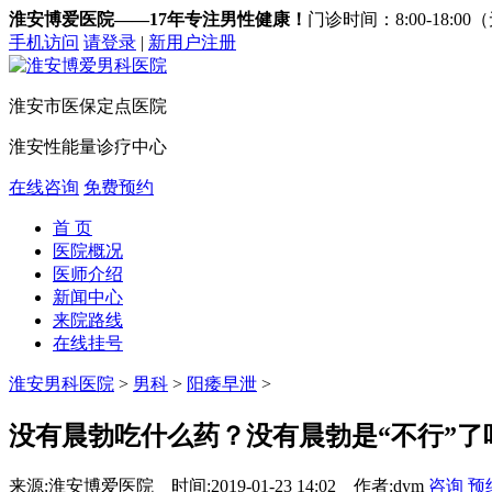
淮安博爱医院——17年专注男性健康！
门诊时间：8:00-18:0
手机访问
请登录
|
新用户注册
淮安市医保定点医院
淮安性能量诊疗中心
在线咨询
免费预约
首 页
医院概况
医师介绍
新闻中心
来院路线
在线挂号
淮安男科医院
>
男科
>
阳痿早泄
>
没有晨勃吃什么药？没有晨勃是“不行”了
来源:淮安博爱医院
时间:2019-01-23 14:02
作者:dym
咨询
预