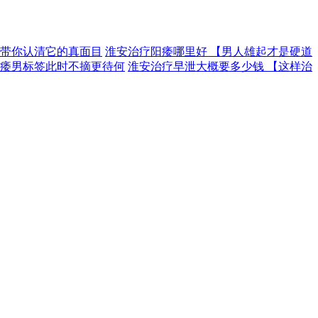
【带你认清它的真面目
淮安治疗阳痿哪里好 【男人雄起才是硬道
【痿男标签此时不摘更待何
淮安治疗早泄大概要多少钱 【这样治