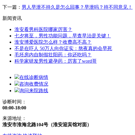
下一篇：
男人早泄不持久是怎么回事？早泄吗？持不同意见！
新闻资讯
淮安看男科医院哪家厉害？
七夕将至，男性功能问题，早查早治是关键！
淮安博爱医院怎么样？收费高不高？
不是在吓人 50万人向你证实：熬夜真的会早死
毛坯房内自制假壮阳药：你还吃吗？
科学家研发男性避孕药：厉害了word哥
在线诊断病情
咨询收费情况
询问来院路线
诊断时间：
08:00-18:00
来源地址：
淮安市淮海北路104号（淮安迎宾馆对面）