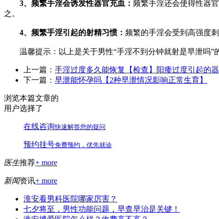
3、频繁手淫会诱发性器官充血：
频繁手淫还会使得性器官
之。
4、频繁手淫引起的射精习惯：
频繁的手淫会受到高强度刺
温馨提示：以上是关于男性“手淫不到分钟就射是早泄吗”的
上一篇：
手淫过度多久能恢复【检查】阳痿过度引起的器
下一篇：
早泄能怀孕吗【2种早泄情况影响正常生育】
浏览本篇文章的
用户选择了
在线咨询
快速解答您的疑问
预约挂号
免费预约，优先就诊
医生
推荐
+ more
新闻
资讯
+ more
淮安看男科医院哪家厉害？
七夕将至，男性功能问题，早查早治是关键！