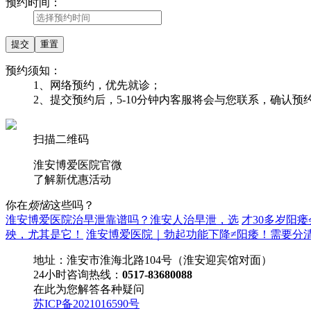
预约时间：
预约须知：
1、网络预约，优先就诊；
2、提交预约后，5-10分钟内客服将会与您联系，确认
扫描二维码
淮安博爱医院官微
了解
新优惠活动
你在
烦恼
这些吗？
淮安博爱医院治早泄靠谱吗？淮安人治早泄，选
才30多岁阳
殃，尤其是它！
淮安博爱医院｜勃起功能下降≠阳痿！需要分
地址：淮安市淮海北路104号（淮安迎宾馆对面）
24小时咨询热线：
0517-83680088
在此为您解答各种疑问
苏ICP备2021016590号