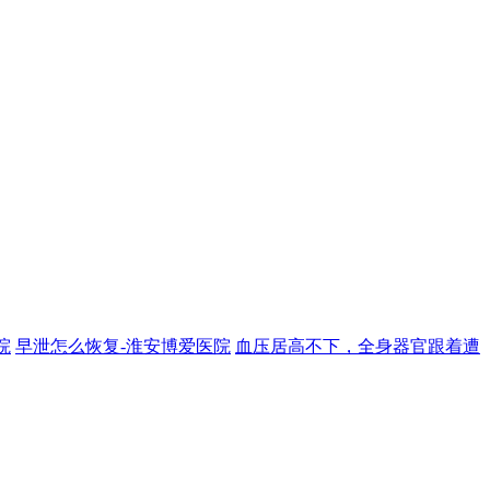
院
早泄怎么恢复-淮安博爱医院
血压居高不下，全身器官跟着遭