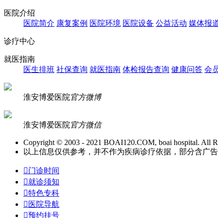
医院介绍
医院简介
康复案例
医院环境
医院设备
公益活动
媒体报
诊疗中心
就医指南
医生排班
社保查询
就医指南
体检报告查询
健康问答
会
淮安博爱医院
官方微博
淮安博爱医院
官方微信
Copyright © 2003 - 2021 BOAI120.COM, boai hospital. All R
以上信息仅供参考，并不作为疾病诊疗依据，部分含广告信息。

门诊时间

就诊须知

特色专科

医院导航

预约挂号