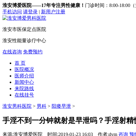
淮安博爱医院——17年专注男性健康！
门诊时间：8:00-18:0
手机访问
请登录
|
新用户注册
淮安市医保定点医院
淮安性能量诊疗中心
在线咨询
免费预约
首 页
医院概况
医师介绍
新闻中心
来院路线
在线挂号
淮安男科医院
>
男科
>
阳痿早泄
>
手淫不到一分钟就射是早泄吗？手淫射精
来源:淮安博爱医院
时间:2019-01-23 16:03
作者:dym
咨询
预