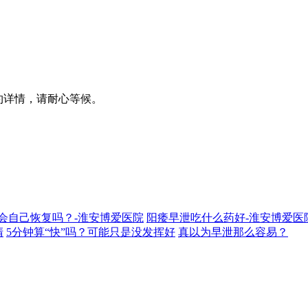
预约详情，请耐心等候。
瘘会自己恢复吗？-淮安博爱医院
阳痿早泄吃什么药好-淮安博爱医
清
5分钟算“快”吗？可能只是没发挥好
真以为早泄那么容易？