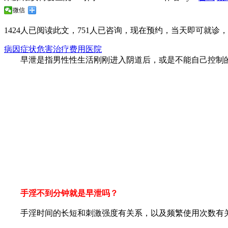
微信
1424
人已阅读此文，
751
人已咨询，现在预约，当天即可就诊，无
病因
症状
危害
治疗
费用
医院
早泄是指男性性生活刚刚进入阴道后，或是不能自己控制的
手淫不到分钟就是早泄吗？
手淫时间的长短和刺激强度有关系，以及频繁使用次数有关