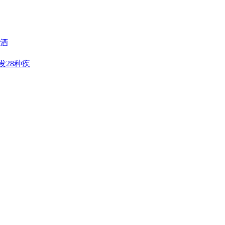
阳酒
发28种疾