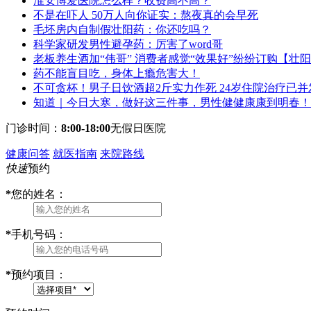
淮安博爱医院怎么样？收费高不高？
不是在吓人 50万人向你证实：熬夜真的会早死
毛坯房内自制假壮阳药：你还吃吗？
科学家研发男性避孕药：厉害了word哥
老板养生酒加“伟哥” 消费者感觉“效果好”纷纷订购【壮
药不能盲目吃，身体上瘾危害大！
不可贪杯！男子日饮酒超2斤实力作死 24岁住院治疗已并
知道｜今日大寒，做好这三件事，男性健健康康到明春！
门诊时间：
8:00-18:00
无假日医院
健康问答
就医指南
来院路线
快速
预约
*
您的姓名：
*
手机号码：
*
预约项目：