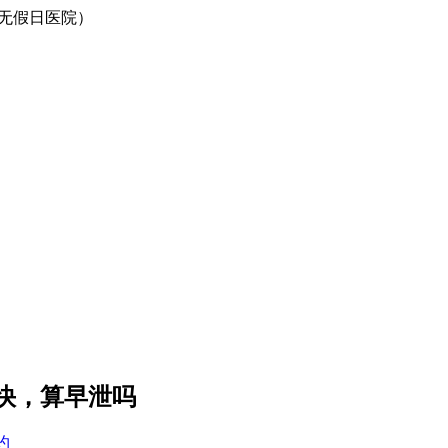
0（无假日医院）
快，算早泄吗
约