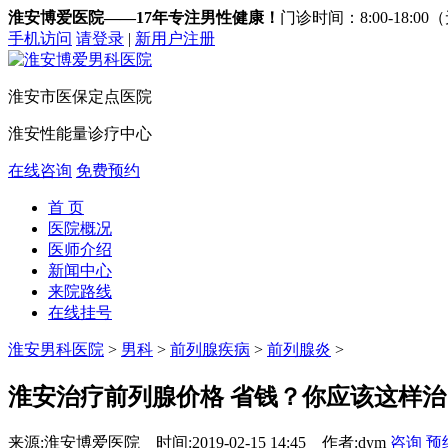
淮安博爱医院——17年专注男性健康！
门诊时间：8:00-18:0
手机访问
请登录
|
新用户注册
淮安市医保定点医院
淮安性能量诊疗中心
在线咨询
免费预约
首 页
医院概况
医师介绍
新闻中心
来院路线
在线挂号
淮安男科医院
>
男科
>
前列腺疾病
>
前列腺炎
>
淮安治疗前列腺价格 省钱？你应该这样治
来源:淮安博爱医院
时间:2019-02-15 14:45
作者:dym
咨询
预