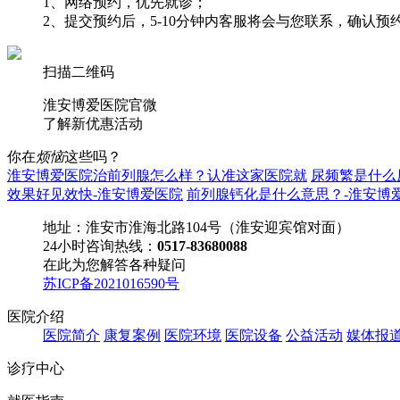
1、网络预约，优先就诊；
2、提交预约后，5-10分钟内客服将会与您联系，确认
扫描二维码
淮安博爱医院官微
了解
新优惠活动
你在
烦恼
这些吗？
淮安博爱医院治前列腺怎么样？认准这家医院就
尿频繁是什么
效果好见效快-淮安博爱医院
前列腺钙化是什么意思？-淮安博
地址：淮安市淮海北路104号（淮安迎宾馆对面）
24小时咨询热线：
0517-83680088
在此为您解答各种疑问
苏ICP备2021016590号
医院介绍
医院简介
康复案例
医院环境
医院设备
公益活动
媒体报
诊疗中心