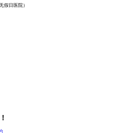
0（无假日医院）
！
约