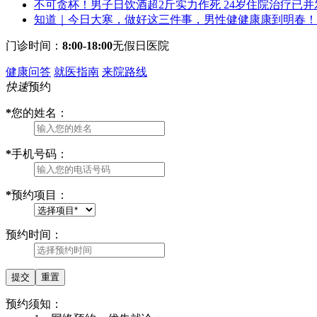
不可贪杯！男子日饮酒超2斤实力作死 24岁住院治疗已并
知道｜今日大寒，做好这三件事，男性健健康康到明春！
门诊时间：
8:00-18:00
无假日医院
健康问答
就医指南
来院路线
快速
预约
*
您的姓名：
*
手机号码：
*
预约项目：
预约时间：
预约须知：