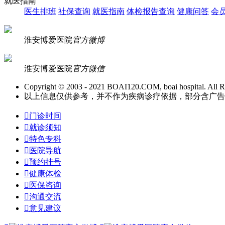
就医指南
医生排班
社保查询
就医指南
体检报告查询
健康问答
会
淮安博爱医院
官方微博
淮安博爱医院
官方微信
Copyright © 2003 - 2021 BOAI120.COM, boai hospital. All R
以上信息仅供参考，并不作为疾病诊疗依据，部分含广告信息。

门诊时间

就诊须知

特色专科

医院导航

预约挂号

健康体检

医保咨询

沟通交流

意见建议