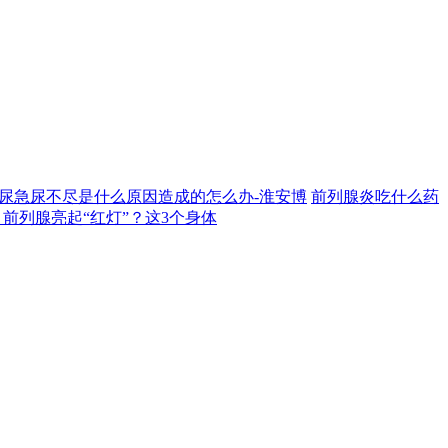
尿急尿不尽是什么原因造成的怎么办-淮安博
前列腺炎吃什么药
前列腺亮起“红灯”？这3个身体