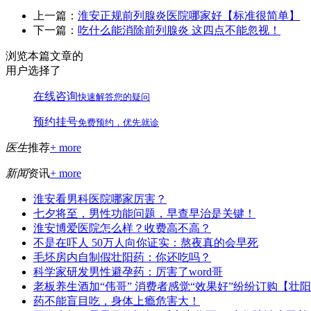
上一篇：
淮安正规前列腺炎医院哪家好【标准很简单】
下一篇：
吃什么能消除前列腺炎 这四点不能忽视！
浏览本篇文章的
用户选择了
在线咨询
快速解答您的疑问
预约挂号
免费预约，优先就诊
医生
推荐
+ more
新闻
资讯
+ more
淮安看男科医院哪家厉害？
七夕将至，男性功能问题，早查早治是关键！
淮安博爱医院怎么样？收费高不高？
不是在吓人 50万人向你证实：熬夜真的会早死
毛坯房内自制假壮阳药：你还吃吗？
科学家研发男性避孕药：厉害了word哥
老板养生酒加“伟哥” 消费者感觉“效果好”纷纷订购【壮
药不能盲目吃，身体上瘾危害大！