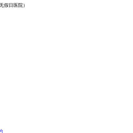
0（无假日医院）
约