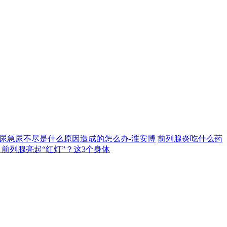
尿急尿不尽是什么原因造成的怎么办-淮安博
前列腺炎吃什么药
前列腺亮起“红灯”？这3个身体