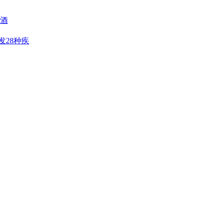
阳酒
发28种疾