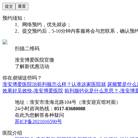
预约须知：
1、网络预约，优先就诊；
2、提交预约后，5-10分钟内客服将会与您联系，确认
扫描二维码
淮安博爱医院官微
了解
新优惠活动
你在
烦恼
这些吗？
淮安博爱医院治前列腺怎么样？认准这家医院就
尿频繁是什么
效果好见效快-淮安博爱医院
前列腺钙化是什么意思？-淮安博
地址：淮安市淮海北路104号（淮安迎宾馆对面）
24小时咨询热线：
0517-83680088
在此为您解答各种疑问
苏ICP备2021016590号
医院介绍