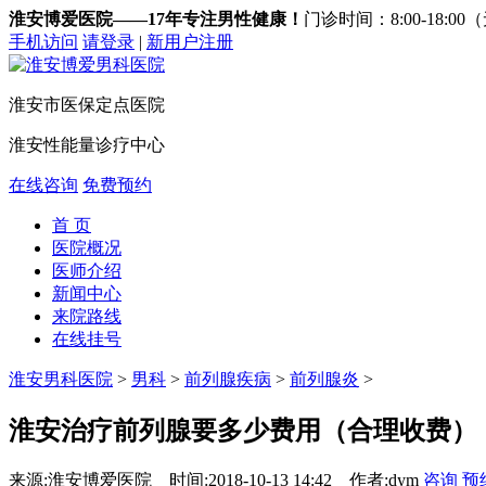
淮安博爱医院——17年专注男性健康！
门诊时间：8:00-18:0
手机访问
请登录
|
新用户注册
淮安市医保定点医院
淮安性能量诊疗中心
在线咨询
免费预约
首 页
医院概况
医师介绍
新闻中心
来院路线
在线挂号
淮安男科医院
>
男科
>
前列腺疾病
>
前列腺炎
>
淮安治疗前列腺要多少费用（合理收费）
来源:淮安博爱医院
时间:2018-10-13 14:42
作者:dym
咨询
预