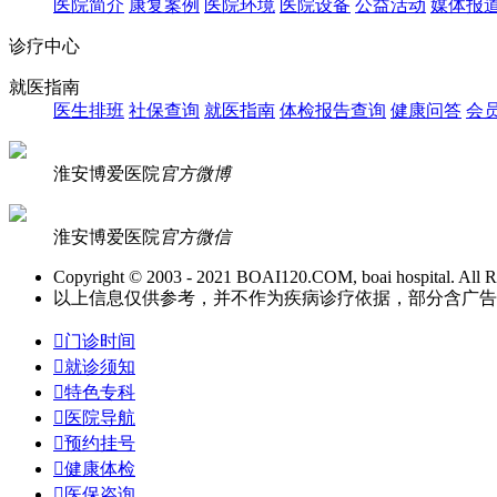
医院简介
康复案例
医院环境
医院设备
公益活动
媒体报
诊疗中心
就医指南
医生排班
社保查询
就医指南
体检报告查询
健康问答
会
淮安博爱医院
官方微博
淮安博爱医院
官方微信
Copyright © 2003 - 2021 BOAI120.COM, boai hospital. All R
以上信息仅供参考，并不作为疾病诊疗依据，部分含广告信息。

门诊时间

就诊须知

特色专科

医院导航

预约挂号

健康体检

医保咨询