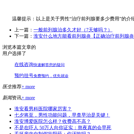
温馨提示：以上是关于男性“治疗前列腺要多少费用”的介绍
上一篇：
一般前列腺治多久才好（7天够吗？）
下一篇：
淮安什么地方能看前列腺炎【正确治疗前列腺炎
浏览本篇文章的
用户选择了
在线咨询
快速解答您的疑问
预约挂号
免费预约，优先就诊
医生
推荐
+ more
新闻
资讯
+ more
淮安看男科医院哪家厉害？
七夕将至，男性功能问题，早查早治是关键！
淮安博爱医院怎么样？收费高不高？
不是在吓人 50万人向你证实：熬夜真的会早死
毛坯房内自制假壮阳药：你还吃吗？