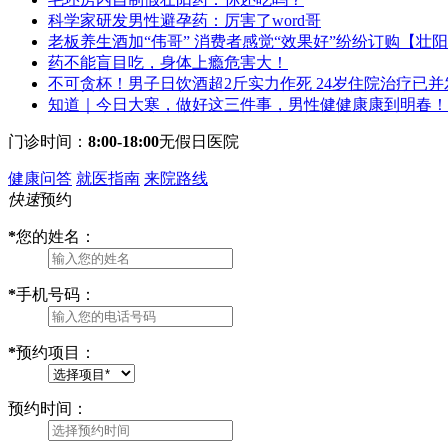
科学家研发男性避孕药：厉害了word哥
老板养生酒加“伟哥” 消费者感觉“效果好”纷纷订购【壮
药不能盲目吃，身体上瘾危害大！
不可贪杯！男子日饮酒超2斤实力作死 24岁住院治疗已并
知道｜今日大寒，做好这三件事，男性健健康康到明春！
门诊时间：
8:00-18:00
无假日医院
健康问答
就医指南
来院路线
快速
预约
*
您的姓名：
*
手机号码：
*
预约项目：
预约时间：