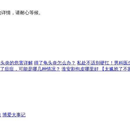
预约详情，请耐心等候。
龟头炎的危害详解
得了龟头炎怎么办？
私处不适别硬扛！男科医
了痘痘，可能是哪几种情况？
淮安割包皮哪里好 【太尴尬了不
道
博爱大事记