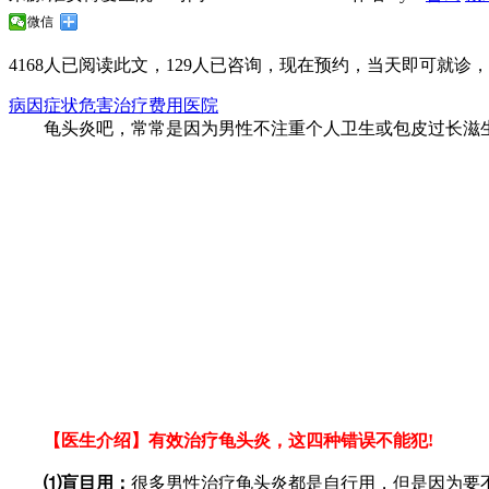
微信
4168
人已阅读此文，
129
人已咨询，现在预约，当天即可就诊，无
病因
症状
危害
治疗
费用
医院
龟头炎吧，常常是因为男性不注重个人卫生或包皮过长滋生
【医生介绍】有效治疗龟头炎，这四种错误不能犯!
⑴盲目用：
很多男性治疗龟头炎都是自行用，但是因为要