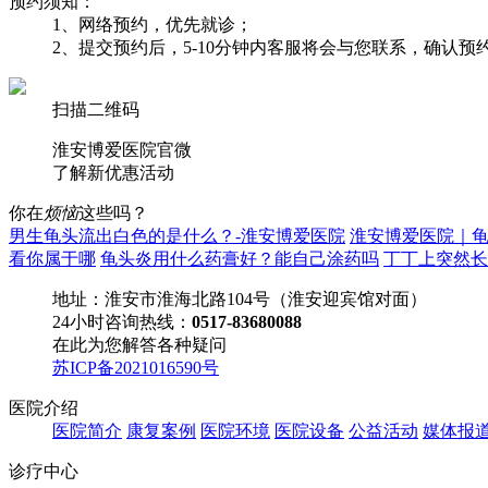
预约须知：
1、网络预约，优先就诊；
2、提交预约后，5-10分钟内客服将会与您联系，确认
扫描二维码
淮安博爱医院官微
了解
新优惠活动
你在
烦恼
这些吗？
男生龟头流出白色的是什么？-淮安博爱医院
淮安博爱医院｜
看你属于哪
龟头炎用什么药膏好？能自己涂药吗
丁丁上突然长
地址：淮安市淮海北路104号（淮安迎宾馆对面）
24小时咨询热线：
0517-83680088
在此为您解答各种疑问
苏ICP备2021016590号
医院介绍
医院简介
康复案例
医院环境
医院设备
公益活动
媒体报
诊疗中心