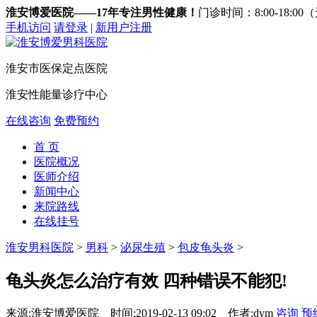
淮安博爱医院——17年专注男性健康！
门诊时间：8:00-18:0
手机访问
请登录
|
新用户注册
淮安市医保定点医院
淮安性能量诊疗中心
在线咨询
免费预约
首 页
医院概况
医师介绍
新闻中心
来院路线
在线挂号
淮安男科医院
>
男科
>
泌尿生殖
>
包皮龟头炎
>
龟头炎怎么治疗有效 四种错误不能犯!
来源:淮安博爱医院
时间:2019-02-13 09:02
作者:dym
咨询
预