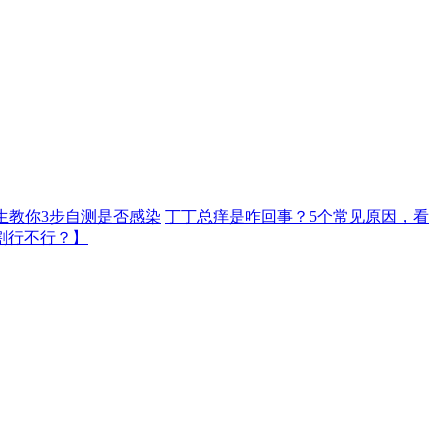
生教你3步自测是否感染
丁丁总痒是咋回事？5个常见原因，看
割行不行？】