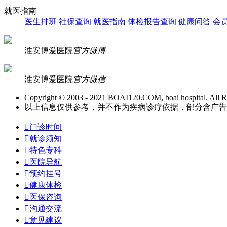
就医指南
医生排班
社保查询
就医指南
体检报告查询
健康问答
会
淮安博爱医院
官方微博
淮安博爱医院
官方微信
Copyright © 2003 - 2021 BOAI120.COM, boai hospital. All R
以上信息仅供参考，并不作为疾病诊疗依据，部分含广告信息。

门诊时间

就诊须知

特色专科

医院导航

预约挂号

健康体检

医保咨询

沟通交流

意见建议