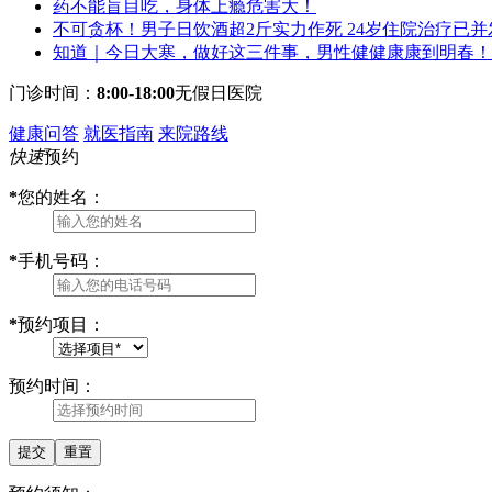
药不能盲目吃，身体上瘾危害大！
不可贪杯！男子日饮酒超2斤实力作死 24岁住院治疗已并
知道｜今日大寒，做好这三件事，男性健健康康到明春！
门诊时间：
8:00-18:00
无假日医院
健康问答
就医指南
来院路线
快速
预约
*
您的姓名：
*
手机号码：
*
预约项目：
预约时间：