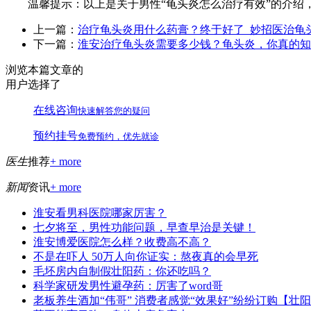
温馨提示：以上是关于男性“龟头炎怎么治疗有效”的介绍，
上一篇：
治疗龟头炎用什么药膏？终于好了_妙招医治龟
下一篇：
淮安治疗龟头炎需要多少钱？龟头炎，你真的知
浏览本篇文章的
用户选择了
在线咨询
快速解答您的疑问
预约挂号
免费预约，优先就诊
医生
推荐
+ more
新闻
资讯
+ more
淮安看男科医院哪家厉害？
七夕将至，男性功能问题，早查早治是关键！
淮安博爱医院怎么样？收费高不高？
不是在吓人 50万人向你证实：熬夜真的会早死
毛坯房内自制假壮阳药：你还吃吗？
科学家研发男性避孕药：厉害了word哥
老板养生酒加“伟哥” 消费者感觉“效果好”纷纷订购【壮